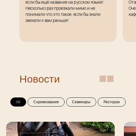
если бы ещё название на русском языке!
Отз
Несколько раз проезжали мимо и не
Оче
понимали что это такое, если бы знали
каф
заехали к вам раньше!
Новости
All
Соревнования
Семинары
Ресторан