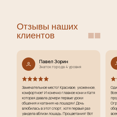
Отзывы наших
клиентов
Павел Зорин
Знаток города 4 уровня
Замечательное место! Красивое, ухоженное,
Оди
комфортное! И конечно главное кони и Катя
Все
которая давала дочери первые уроки
про
общения и катания на лошадях! Дочь
Огр
влюбилась в этот спорт, хотя первый раз
обо
увидела вблизи лошадь. Процветания! Вот
все